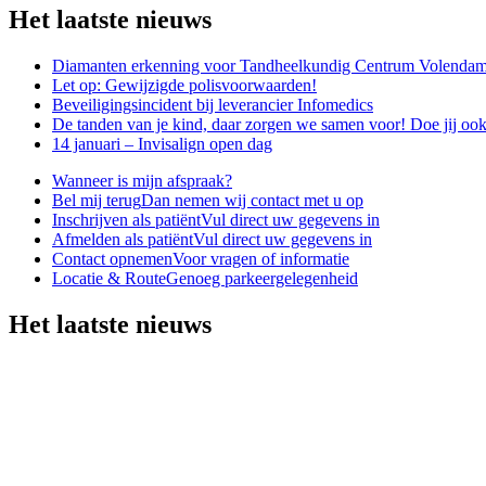
Het laatste nieuws
Diamanten erkenning voor Tandheelkundig Centrum Volenda
Let op: Gewijzigde polisvoorwaarden!
Beveiligingsincident bij leverancier Infomedics
De tanden van je kind, daar zorgen we samen voor! Doe jij oo
14 januari – Invisalign open dag
Wanneer is mijn afspraak?
Bel mij terug
Dan nemen wij contact met u op
Inschrijven als patiënt
Vul direct uw gegevens in
Afmelden als patiënt
Vul direct uw gegevens in
Contact opnemen
Voor vragen of informatie
Locatie & Route
Genoeg parkeergelegenheid
Het laatste nieuws