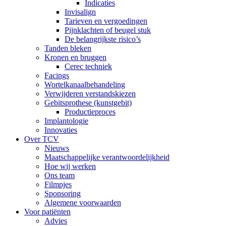
Indicaties
Invisalign
Tarieven en vergoedingen
Pijnklachten of beugel stuk
De belangrijkste risico’s
Tanden bleken
Kronen en bruggen
Cerec techniek
Facings
Wortelkanaalbehandeling
Verwijderen verstandskiezen
Gebitsprothese (kunstgebit)
Productieproces
Implantologie
Innovaties
Over TCV
Nieuws
Maatschappelijke verantwoordelijkheid
Hoe wij werken
Ons team
Filmpjes
Sponsoring
Algemene voorwaarden
Voor patiënten
Advies