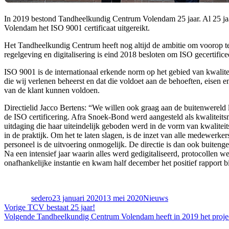
In 2019 bestond Tandheelkundig Centrum Volendam 25 jaar. Al 25 ja
Volendam het ISO 9001 certificaat uitgereikt.
Het Tandheelkundig Centrum heeft nog altijd de ambitie om voorop t
regelgeving en digitalisering is eind 2018 besloten om ISO gecertific
ISO 9001 is de internationaal erkende norm op het gebied van kwalite
die wij verlenen beheerst en dat die voldoet aan de behoeften, eisen
van de klant kunnen voldoen.
Directielid Jacco Bertens: “We willen ook graag aan de buitenwereld 
de ISO certificering. Afra Snoek-Bond werd aangesteld als kwaliteit
uitdaging die haar uiteindelijk geboden werd in de vorm van kwalite
in de praktijk. Om het te laten slagen, is de inzet van alle medewe
personeel is de uitvoering onmogelijk. De directie is dan ook buiteng
Na een intensief jaar waarin alles werd gedigitaliseerd, protocolle
onafhankelijke instantie en kwam half december het positief rapport
Auteur
Geplaatst
Categorieën
op
sedero
23 januari 2020
13 mei 2020
Nieuws
Bericht
Vorig
Vorige
TCV bestaat 25 jaar!
bericht:
Volgend
Volgende
Tandheelkundig Centrum Volendam heeft in 2019 het projec
navigatie
bericht: