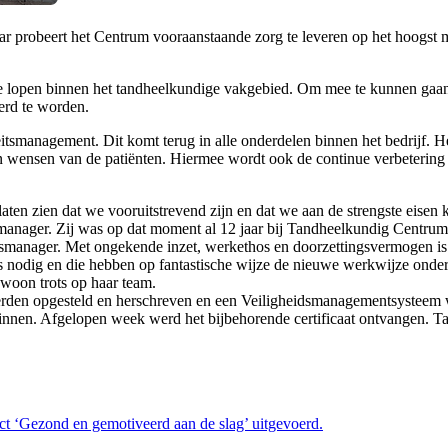
ar probeert het Centrum vooraanstaande zorg te leveren op het hoogst
e lopen binnen het tandheelkundige vakgebied. Om mee te kunnen gaan
eerd te worden.
itsmanagement. Dit komt terug in alle onderdelen binnen het bedrijf. H
 en wensen van de patiënten. Hiermee wordt ook de continue verbetering
laten zien dat we vooruitstrevend zijn en dat we aan de strengste eise
smanager. Zij was op dat moment al 12 jaar bij Tandheelkundig Centrum
itsmanager. Met ongekende inzet, werkethos en doorzettingsvermogen is
rkers nodig en die hebben op fantastische wijze de nieuwe werkwijze o
ewoon trots op haar team.
n werden opgesteld en herschreven en een Veiligheidsmanagementsysteem 
 binnen. Afgelopen week werd het bijbehorende certificaat ontvangen.
t ‘Gezond en gemotiveerd aan de slag’ uitgevoerd.