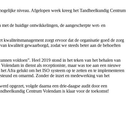
 mogelijke niveau. Afgelopen week kreeg het Tandheelkundig Centrum
 met de huidige ontwikkelingen, de aangescherpte wet- en
et kwaliteitsmanagement zorgt ervoor dat de organisatie goed de zorg
 van kwaliteit gewaarborgd, zodat we steeds beter aan de behoeften
n kunnen voldoen”. Heel 2019 stond in het teken van het behalen van
 Volendam in dienst als receptioniste, maar was toe aan een nieuwe
 het Afra gelukt om het ISO systeem op te zetten en te implementeren
ndersteund en omarmd. Zonder de inzet en medewerking van het
werd opgezet, volgde daarna een drie-daagse audit door een
 Tandheelkundig Centrum Volendam is klaar voor de toekomst!