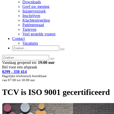
Downloads
Geef uw mening
Inzageverzoek
Inschrijven
Klachtenregeling
Patiëntenraad
Tarieven
Veel gestelde vragen
Contact
Vacatures
Zoeken
Zoeken
naar:
Zoeken
Zoeken
naar:
Vandaag geopend tot:
19:00 uur
Bel voor een afspraak
0299 - 350 414
Dagelijks telefonisch bereikbaar
van 07:00 tot 18:00 uur
TCV is ISO 9001 gecertificeerd