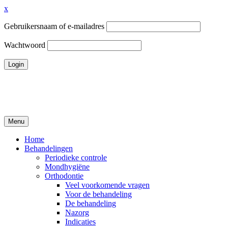
x
Gebruikersnaam of e-mailadres
Wachtwoord
Ga
naar
de
inhoud
Menu
Tandheelkundigcentrum Volendam
Home
Behandelingen
Periodieke controle
Mondhygiëne
Orthodontie
Veel voorkomende vragen
Voor de behandeling
De behandeling
Nazorg
Indicaties