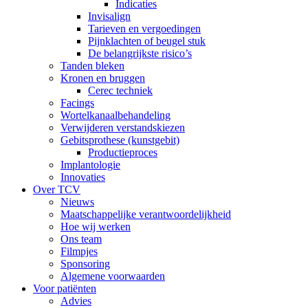
Indicaties
Invisalign
Tarieven en vergoedingen
Pijnklachten of beugel stuk
De belangrijkste risico’s
Tanden bleken
Kronen en bruggen
Cerec techniek
Facings
Wortelkanaalbehandeling
Verwijderen verstandskiezen
Gebitsprothese (kunstgebit)
Productieproces
Implantologie
Innovaties
Over TCV
Nieuws
Maatschappelijke verantwoordelijkheid
Hoe wij werken
Ons team
Filmpjes
Sponsoring
Algemene voorwaarden
Voor patiënten
Advies