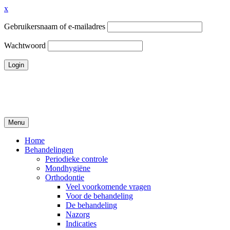
x
Gebruikersnaam of e-mailadres
Wachtwoord
Ga
naar
de
inhoud
Menu
Tandheelkundigcentrum Volendam
Home
Behandelingen
Periodieke controle
Mondhygiëne
Orthodontie
Veel voorkomende vragen
Voor de behandeling
De behandeling
Nazorg
Indicaties