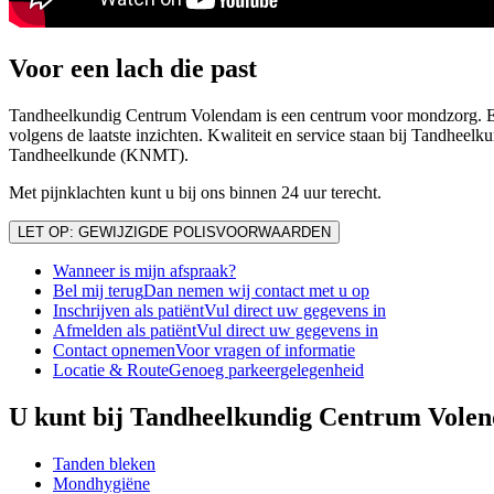
Voor een lach die past
Tandheelkundig Centrum Volendam is een centrum voor mondzorg. Een 
volgens de laatste inzichten. Kwaliteit en service staan bij Tandhee
Tandheelkunde (KNMT).
Met pijnklachten kunt u bij ons binnen 24 uur terecht.
LET OP: GEWIJZIGDE POLISVOORWAARDEN
Wanneer is mijn afspraak?
Bel mij terug
Dan nemen wij contact met u op
Inschrijven als patiënt
Vul direct uw gegevens in
Afmelden als patiënt
Vul direct uw gegevens in
Contact opnemen
Voor vragen of informatie
Locatie & Route
Genoeg parkeergelegenheid
U kunt bij Tandheelkundig Centrum Volen
Tanden bleken
Mondhygiëne