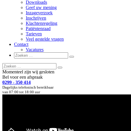
Downloads
Geef uw mening
Inzageverzoek
Inschrijven
Klachtenregeling
Patiëntenraad
Tarieven
Veel gestelde vragen
Contact
Vacatures
Zoeken
Zoeken
naar:
Zoeken
Zoeken
naar:
Momenteel zijn wij gesloten
Bel voor een afspraak
0299 - 350 414
Dagelijks telefonisch bereikbaar
van 07:00 tot 18:00 uur