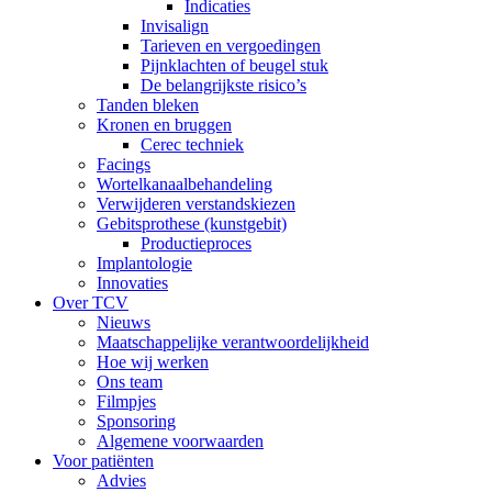
Indicaties
Invisalign
Tarieven en vergoedingen
Pijnklachten of beugel stuk
De belangrijkste risico’s
Tanden bleken
Kronen en bruggen
Cerec techniek
Facings
Wortelkanaalbehandeling
Verwijderen verstandskiezen
Gebitsprothese (kunstgebit)
Productieproces
Implantologie
Innovaties
Over TCV
Nieuws
Maatschappelijke verantwoordelijkheid
Hoe wij werken
Ons team
Filmpjes
Sponsoring
Algemene voorwaarden
Voor patiënten
Advies