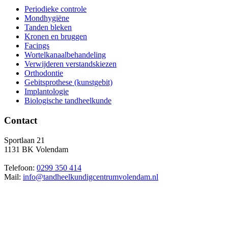
Periodieke controle
Mondhygiëne
Tanden bleken
Kronen en bruggen
Facings
Wortelkanaalbehandeling
Verwijderen verstandskiezen
Orthodontie
Gebitsprothese (kunstgebit)
Implantologie
Biologische tandheelkunde
Contact
Sportlaan 21
1131 BK Volendam
Telefoon:
0299 350 414
Mail:
info@tandheelkundigcentrumvolendam.nl