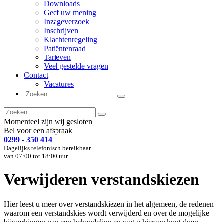
Downloads
Geef uw mening
Inzageverzoek
Inschrijven
Klachtenregeling
Patiëntenraad
Tarieven
Veel gestelde vragen
Contact
Vacatures
Zoeken
Zoeken
naar:
Zoeken
Zoeken
naar:
Momenteel zijn wij gesloten
Bel voor een afspraak
0299 - 350 414
Dagelijks telefonisch bereikbaar
van 07:00 tot 18:00 uur
Verwijderen verstandskiezen
Hier leest u meer over verstandskiezen in het algemeen, de redenen
waarom een verstandskies wordt verwijderd en over de mogelijke
bijwerkingen van een behandeling en wat u hieraan kunt doen.