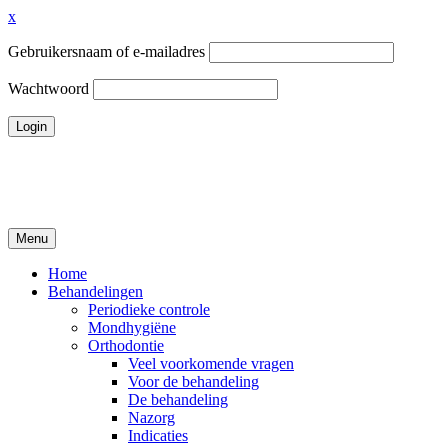
x
Gebruikersnaam of e-mailadres
Wachtwoord
Ga
naar
de
inhoud
Menu
Tandheelkundigcentrum Volendam
Home
Behandelingen
Periodieke controle
Mondhygiëne
Orthodontie
Veel voorkomende vragen
Voor de behandeling
De behandeling
Nazorg
Indicaties