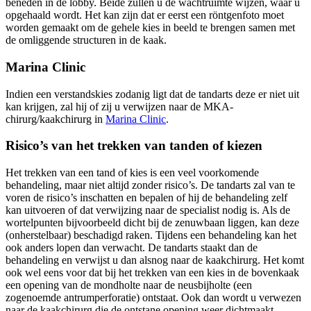
beneden in de lobby. Beide zullen u de wachtruimte wijzen, waar u
opgehaald wordt. Het kan zijn dat er eerst een röntgenfoto moet
worden gemaakt om de gehele kies in beeld te brengen samen met
de omliggende structuren in de kaak.
Marina Clinic
Indien een verstandskies zodanig ligt dat de tandarts deze er niet uit
kan krijgen, zal hij of zij u verwijzen naar de MKA-
chirurg/kaakchirurg in
Marina Clinic
.
Risico’s van het trekken van tanden of kiezen
Het trekken van een tand of kies is een veel voorkomende
behandeling, maar niet altijd zonder risico’s. De tandarts zal van te
voren de risico’s inschatten en bepalen of hij de behandeling zelf
kan uitvoeren of dat verwijzing naar de specialist nodig is. Als de
wortelpunten bijvoorbeeld dicht bij de zenuwbaan liggen, kan deze
(onherstelbaar) beschadigd raken. Tijdens een behandeling kan het
ook anders lopen dan verwacht. De tandarts staakt dan de
behandeling en verwijst u dan alsnog naar de kaakchirurg. Het komt
ook wel eens voor dat bij het trekken van een kies in de bovenkaak
een opening van de mondholte naar de neusbijholte (een
zogenoemde antrumperforatie) ontstaat. Ook dan wordt u verwezen
naar de kaakchirurg die de ontstane opening weer dichtmaakt.