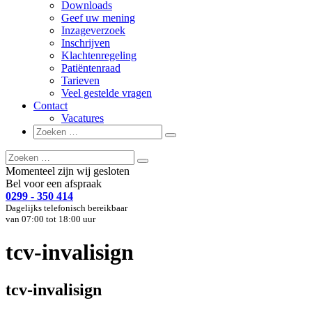
Downloads
Geef uw mening
Inzageverzoek
Inschrijven
Klachtenregeling
Patiëntenraad
Tarieven
Veel gestelde vragen
Contact
Vacatures
Zoeken
Zoeken
naar:
Zoeken
Zoeken
naar:
Momenteel zijn wij gesloten
Bel voor een afspraak
0299 - 350 414
Dagelijks telefonisch bereikbaar
van 07:00 tot 18:00 uur
tcv-invalisign
tcv-invalisign