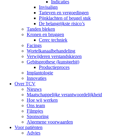
Indicaties
Invisalign
Tarieven en vergoedingen
Pijnklachten of beugel stuk
De belangrijkste risico’s
Tanden bleken
Kronen en bruggen
Cerec techniek
Facings
Wortelkanaalbehandeling
Verwijderen verstandskiezen
Gebitsprothese (kunstgebit)
Productieproces
Implantologie
Innovaties
Over TCV
Nieuws
Maatschappelijke verantwoordelijkheid
Hoe wij werken
Ons team
Filmpjes
Sponsoring
Algemene voorwaarden
Voor patiënten
Advies