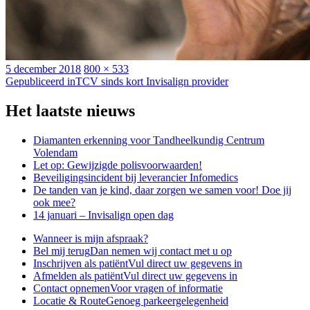
Geplaatst
Volledige
5 december 2018
800 × 533
op
Bericht
grootte
Gepubliceerd in
TCV sinds kort Invisalign provider
navigatie
Het laatste nieuws
Diamanten erkenning voor Tandheelkundig Centrum
Volendam
Let op: Gewijzigde polisvoorwaarden!
Beveiligingsincident bij leverancier Infomedics
De tanden van je kind, daar zorgen we samen voor! Doe jij
ook mee?
14 januari – Invisalign open dag
Wanneer is mijn afspraak?
Bel mij terug
Dan nemen wij contact met u op
Inschrijven als patiënt
Vul direct uw gegevens in
Afmelden als patiënt
Vul direct uw gegevens in
Contact opnemen
Voor vragen of informatie
Locatie & Route
Genoeg parkeergelegenheid