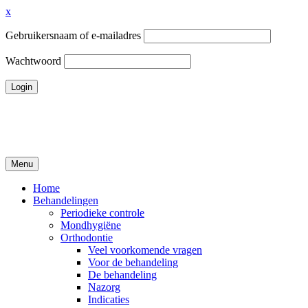
x
Gebruikersnaam of e-mailadres
Wachtwoord
Ga
naar
de
inhoud
Menu
Tandheelkundigcentrum Volendam
Home
Behandelingen
Periodieke controle
Mondhygiëne
Orthodontie
Veel voorkomende vragen
Voor de behandeling
De behandeling
Nazorg
Indicaties