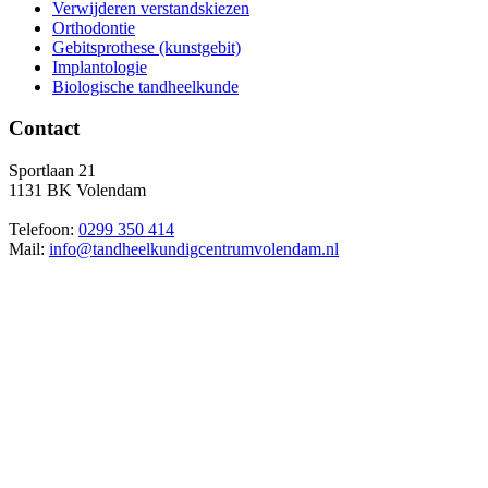
Verwijderen verstandskiezen
Orthodontie
Gebitsprothese (kunstgebit)
Implantologie
Biologische tandheelkunde
Contact
Sportlaan 21
1131 BK Volendam
Telefoon:
0299 350 414
Mail:
info@tandheelkundigcentrumvolendam.nl