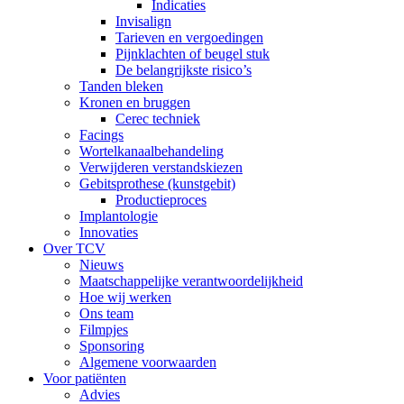
Indicaties
Invisalign
Tarieven en vergoedingen
Pijnklachten of beugel stuk
De belangrijkste risico’s
Tanden bleken
Kronen en bruggen
Cerec techniek
Facings
Wortelkanaalbehandeling
Verwijderen verstandskiezen
Gebitsprothese (kunstgebit)
Productieproces
Implantologie
Innovaties
Over TCV
Nieuws
Maatschappelijke verantwoordelijkheid
Hoe wij werken
Ons team
Filmpjes
Sponsoring
Algemene voorwaarden
Voor patiënten
Advies