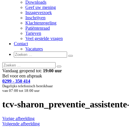
Downloads
Geef uw mening
Inzageverzoek
Inschrijven
Klachtenregeling
Patiëntenraad
Tarieven
Veel gestelde vragen
Contact
Vacatures
Zoeken
Zoeken
naar:
Zoeken
Zoeken
naar:
Vandaag geopend tot:
19:00 uur
Bel voor een afspraak
0299 - 350 414
Dagelijks telefonisch bereikbaar
van 07:00 tot 18:00 uur
tcv-sharon_preventie_assistent
Vorige afbeelding
Volgende afbeelding