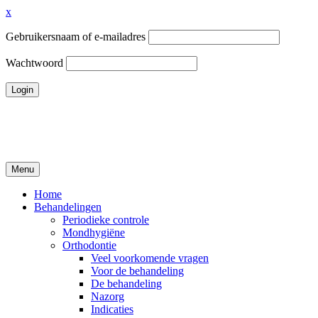
x
Gebruikersnaam of e-mailadres
Wachtwoord
Ga
naar
de
inhoud
Menu
Tandheelkundigcentrum Volendam
Home
Behandelingen
Periodieke controle
Mondhygiëne
Orthodontie
Veel voorkomende vragen
Voor de behandeling
De behandeling
Nazorg
Indicaties