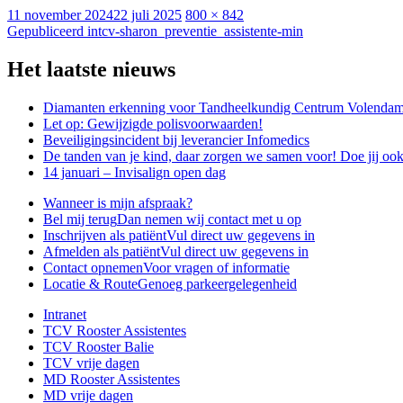
Geplaatst
Volledige
11 november 2024
22 juli 2025
800 × 842
op
Bericht
grootte
Gepubliceerd in
tcv-sharon_preventie_assistente-min
navigatie
Het laatste nieuws
Diamanten erkenning voor Tandheelkundig Centrum Volenda
Let op: Gewijzigde polisvoorwaarden!
Beveiligingsincident bij leverancier Infomedics
De tanden van je kind, daar zorgen we samen voor! Doe jij oo
14 januari – Invisalign open dag
Wanneer is mijn afspraak?
Bel mij terug
Dan nemen wij contact met u op
Inschrijven als patiënt
Vul direct uw gegevens in
Afmelden als patiënt
Vul direct uw gegevens in
Contact opnemen
Voor vragen of informatie
Locatie & Route
Genoeg parkeergelegenheid
Intranet
TCV Rooster Assistentes
TCV Rooster Balie
TCV vrije dagen
MD Rooster Assistentes
MD vrije dagen