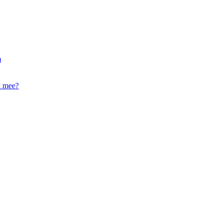
m
k mee?