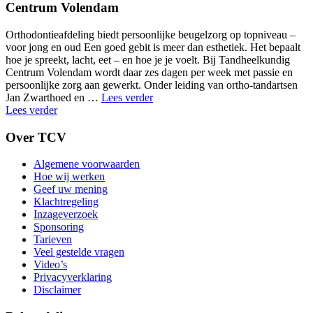
Centrum Volendam
Orthodontieafdeling biedt persoonlijke beugelzorg op topniveau –
voor jong en oud Een goed gebit is meer dan esthetiek. Het bepaalt
hoe je spreekt, lacht, eet – en hoe je je voelt. Bij Tandheelkundig
Centrum Volendam wordt daar zes dagen per week met passie en
persoonlijke zorg aan gewerkt. Onder leiding van ortho-tandartsen
"Periodieke
Jan Zwarthoed en …
Lees verder
controle"
Lees verder
Over TCV
Algemene voorwaarden
Hoe wij werken
Geef uw mening
Klachtregeling
Inzageverzoek
Sponsoring
Tarieven
Veel gestelde vragen
Video’s
Privacyverklaring
Disclaimer