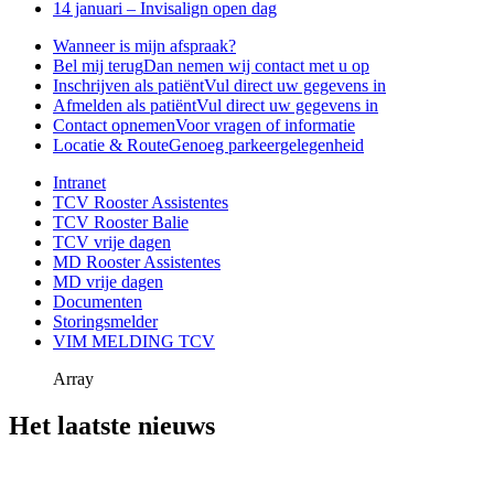
14 januari – Invisalign open dag
Wanneer is mijn afspraak?
Bel mij terug
Dan nemen wij contact met u op
Inschrijven als patiënt
Vul direct uw gegevens in
Afmelden als patiënt
Vul direct uw gegevens in
Contact opnemen
Voor vragen of informatie
Locatie & Route
Genoeg parkeergelegenheid
Intranet
TCV Rooster Assistentes
TCV Rooster Balie
TCV vrije dagen
MD Rooster Assistentes
MD vrije dagen
Documenten
Storingsmelder
VIM MELDING TCV
Array
Het laatste nieuws