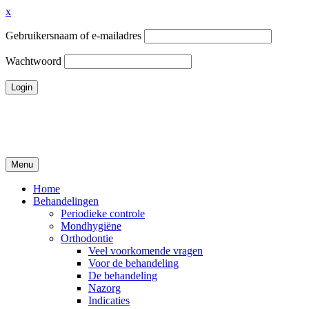
x
Gebruikersnaam of e-mailadres
Wachtwoord
Ga
naar
de
inhoud
Menu
Tandheelkundigcentrum Volendam
Home
Behandelingen
Periodieke controle
Mondhygiëne
Orthodontie
Veel voorkomende vragen
Voor de behandeling
De behandeling
Nazorg
Indicaties