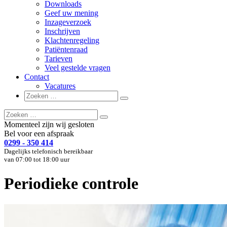
Downloads
Geef uw mening
Inzageverzoek
Inschrijven
Klachtenregeling
Patiëntenraad
Tarieven
Veel gestelde vragen
Contact
Vacatures
Zoeken
Zoeken
naar:
Zoeken
Zoeken
naar:
Momenteel zijn wij gesloten
Bel voor een afspraak
0299 - 350 414
Dagelijks telefonisch bereikbaar
van 07:00 tot 18:00 uur
Periodieke controle