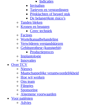
Indicaties
Invisalign
Tarieven en vergoedingen
Pijnklachten of beugel stuk
De belangrijkste risico’s
Tanden bleken
Kronen en bruggen
Cerec techniek
Facings
Wortelkanaalbehandeling
Verwijderen verstandskiezen
Gebitsprothese (kunstgebit)
Productieproces
Implantologie
Innovaties
Over TCV
Nieuws
Maatschappelijke verantwoordelijkheid
Hoe wij werken
Ons team
Filmpjes
Sponsoring
Algemene voorwaarden
Voor patiënten
Advies