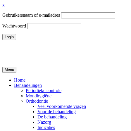
x
Gebruikersnaam of e-mailadres
Wachtwoord
Ga
naar
de
inhoud
Menu
Tandheelkundigcentrum Volendam
Home
Behandelingen
Periodieke controle
Mondhygiëne
Orthodontie
Veel voorkomende vragen
Voor de behandeling
De behandeling
Nazorg
Indicaties