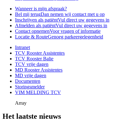
Wanneer is mijn afspraak?
Bel mij terug
Dan nemen wij contact met u op
Inschrijven als patiënt
Vul direct uw gegevens in
Afmelden als patiënt
Vul direct uw gegevens in
Contact opnemen
Voor vragen of informatie
Locatie & Route
Genoeg parkeergelegenheid
Intranet
TCV Rooster Assistentes
TCV Rooster Balie
TCV vrije dagen
MD Rooster Assistentes
MD vrije dagen
Documenten
Storingsmelder
VIM MELDING TCV
Array
Het laatste nieuws