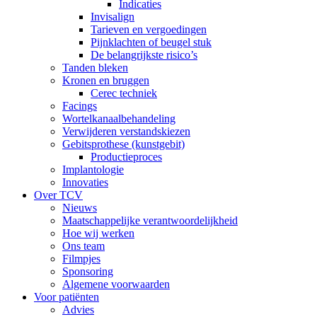
Indicaties
Invisalign
Tarieven en vergoedingen
Pijnklachten of beugel stuk
De belangrijkste risico’s
Tanden bleken
Kronen en bruggen
Cerec techniek
Facings
Wortelkanaalbehandeling
Verwijderen verstandskiezen
Gebitsprothese (kunstgebit)
Productieproces
Implantologie
Innovaties
Over TCV
Nieuws
Maatschappelijke verantwoordelijkheid
Hoe wij werken
Ons team
Filmpjes
Sponsoring
Algemene voorwaarden
Voor patiënten
Advies