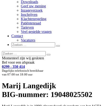
Downloads
Geef uw mening
Inzageverzoek
Inschrijven
Klachtenregeling
Patiëntenraad
Tarieven
Veel gestelde vragen
Contact
Vacatures
Zoeken
Zoeken
naar:
Zoeken
Zoeken
naar:
Momenteel zijn wij gesloten
Bel voor een afspraak
0299 - 350 414
Dagelijks telefonisch bereikbaar
van 07:00 tot 18:00 uur
Marij Langedijk
BIG-nummer: 19048025502