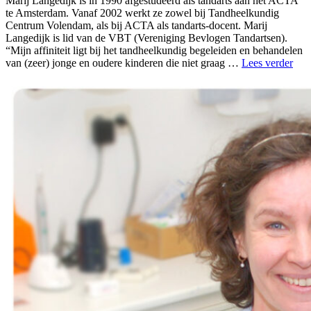
Marij Langedijk is in 1990 afgestudeerd als tandarts aan het ACTA
te Amsterdam. Vanaf 2002 werkt ze zowel bij Tandheelkundig
Centrum Volendam, als bij ACTA als tandarts-docent. Marij
Langedijk is lid van de VBT (Vereniging Bevlogen Tandartsen).
“Mijn affiniteit ligt bij het tandheelkundig begeleiden en behandelen
“Ma
van (zeer) jonge en oudere kinderen die niet graag …
Lees verder
Lan
BIG
num
190