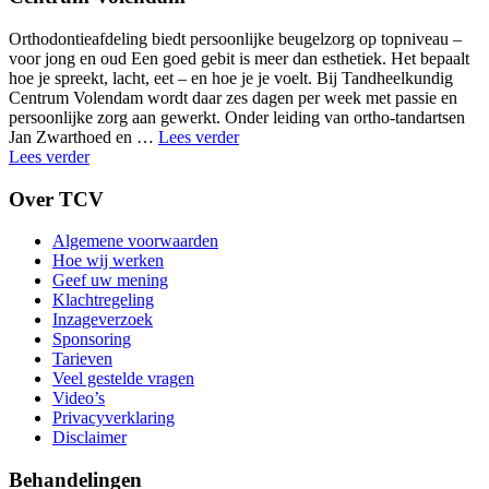
Orthodontieafdeling biedt persoonlijke beugelzorg op topniveau –
voor jong en oud Een goed gebit is meer dan esthetiek. Het bepaalt
hoe je spreekt, lacht, eet – en hoe je je voelt. Bij Tandheelkundig
Centrum Volendam wordt daar zes dagen per week met passie en
persoonlijke zorg aan gewerkt. Onder leiding van ortho-tandartsen
"Marij
Jan Zwarthoed en …
Lees verder
Langedijk
Lees verder
BIG-
nummer:
Over TCV
19048025502"
Algemene voorwaarden
Hoe wij werken
Geef uw mening
Klachtregeling
Inzageverzoek
Sponsoring
Tarieven
Veel gestelde vragen
Video’s
Privacyverklaring
Disclaimer
Behandelingen