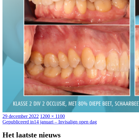
Geplaatst
Volledige
29 december 2022
1200 × 1100
op
Bericht
grootte
Gepubliceerd in
14 januari – Invisalign open dag
navigatie
Het laatste nieuws