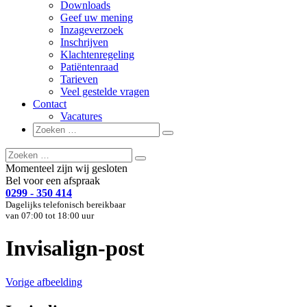
Downloads
Geef uw mening
Inzageverzoek
Inschrijven
Klachtenregeling
Patiëntenraad
Tarieven
Veel gestelde vragen
Contact
Vacatures
Zoeken
Zoeken
naar:
Zoeken
Zoeken
naar:
Momenteel zijn wij gesloten
Bel voor een afspraak
0299 - 350 414
Dagelijks telefonisch bereikbaar
van 07:00 tot 18:00 uur
Invisalign-post
Vorige afbeelding