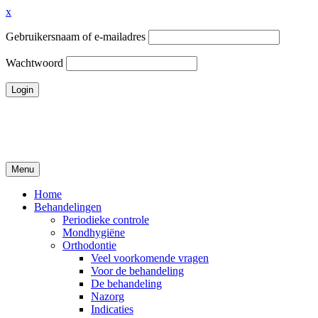
x
Gebruikersnaam of e-mailadres
Wachtwoord
Ga
naar
de
inhoud
Menu
Tandheelkundigcentrum Volendam
Home
Behandelingen
Periodieke controle
Mondhygiëne
Orthodontie
Veel voorkomende vragen
Voor de behandeling
De behandeling
Nazorg
Indicaties