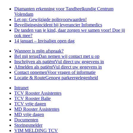
Diamanten erkenning voor Tandheelkundig Centrum
Volendam
Let op: Gewijzigde polisvoorwaarden!
Beveiligingsincident bij leverancier Infomedics
De tanden van je kind, daar zorgen we samen voor! Doe jij
ook mee?
14 januari – Invisalign open dag
Wanneer is mijn afspraak?
Bel mij terug
Dan nemen wij contact met u op
Inschrijven als patiënt
Vul direct uw gegevens in
Afmelden als patiënt
Vul direct uw gegevens in
Contact opnemen
Voor vragen of informatie
Locatie & Route
Genoeg parkeergelegenheid
Intranet
TCV Rooster Assistentes
TCV Rooster Balie
TCV vrije dagen
MD Rooster Assistentes
MD vrije dagen
Documenten
Storingsmelder
VIM MELDING TCV