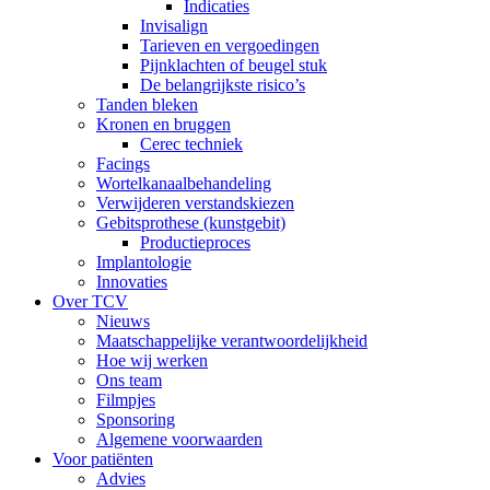
Indicaties
Invisalign
Tarieven en vergoedingen
Pijnklachten of beugel stuk
De belangrijkste risico’s
Tanden bleken
Kronen en bruggen
Cerec techniek
Facings
Wortelkanaalbehandeling
Verwijderen verstandskiezen
Gebitsprothese (kunstgebit)
Productieproces
Implantologie
Innovaties
Over TCV
Nieuws
Maatschappelijke verantwoordelijkheid
Hoe wij werken
Ons team
Filmpjes
Sponsoring
Algemene voorwaarden
Voor patiënten
Advies