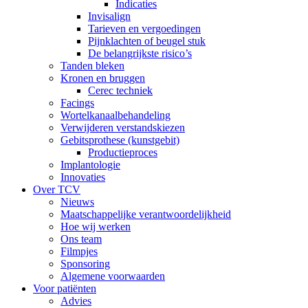
Indicaties
Invisalign
Tarieven en vergoedingen
Pijnklachten of beugel stuk
De belangrijkste risico’s
Tanden bleken
Kronen en bruggen
Cerec techniek
Facings
Wortelkanaalbehandeling
Verwijderen verstandskiezen
Gebitsprothese (kunstgebit)
Productieproces
Implantologie
Innovaties
Over TCV
Nieuws
Maatschappelijke verantwoordelijkheid
Hoe wij werken
Ons team
Filmpjes
Sponsoring
Algemene voorwaarden
Voor patiënten
Advies