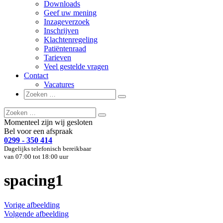
Downloads
Geef uw mening
Inzageverzoek
Inschrijven
Klachtenregeling
Patiëntenraad
Tarieven
Veel gestelde vragen
Contact
Vacatures
Zoeken
Zoeken
naar:
Zoeken
Zoeken
naar:
Momenteel zijn wij gesloten
Bel voor een afspraak
0299 - 350 414
Dagelijks telefonisch bereikbaar
van 07:00 tot 18:00 uur
spacing1
Vorige afbeelding
Volgende afbeelding