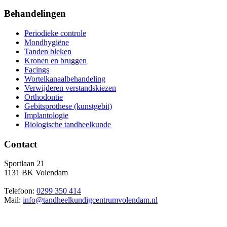
Behandelingen
Periodieke controle
Mondhygiëne
Tanden bleken
Kronen en bruggen
Facings
Wortelkanaalbehandeling
Verwijderen verstandskiezen
Orthodontie
Gebitsprothese (kunstgebit)
Implantologie
Biologische tandheelkunde
Contact
Sportlaan 21
1131 BK Volendam
Telefoon:
0299 350 414
Mail:
info@tandheelkundigcentrumvolendam.nl