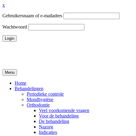
x
Gebruikersnaam of e-mailadres
Wachtwoord
Ga
naar
de
inhoud
Menu
Tandheelkundigcentrum Volendam
Home
Behandelingen
Periodieke controle
Mondhygiëne
Orthodontie
Veel voorkomende vragen
Voor de behandeling
De behandeling
Nazorg
Indicaties