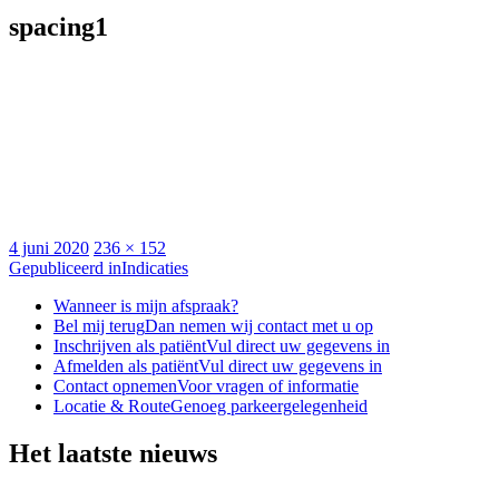
spacing1
Geplaatst
Volledige
4 juni 2020
236 × 152
op
Bericht
grootte
Gepubliceerd in
Indicaties
navigatie
Wanneer is mijn afspraak?
Bel mij terug
Dan nemen wij contact met u op
Inschrijven als patiënt
Vul direct uw gegevens in
Afmelden als patiënt
Vul direct uw gegevens in
Contact opnemen
Voor vragen of informatie
Locatie & Route
Genoeg parkeergelegenheid
Het laatste nieuws