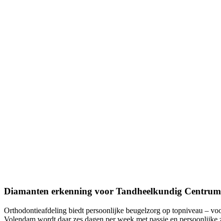
Diamanten erkenning voor Tandheelkundig Centru
Orthodontieafdeling biedt persoonlijke beugelzorg op topniveau – voor
Volendam wordt daar zes dagen per week met passie en persoonlijke