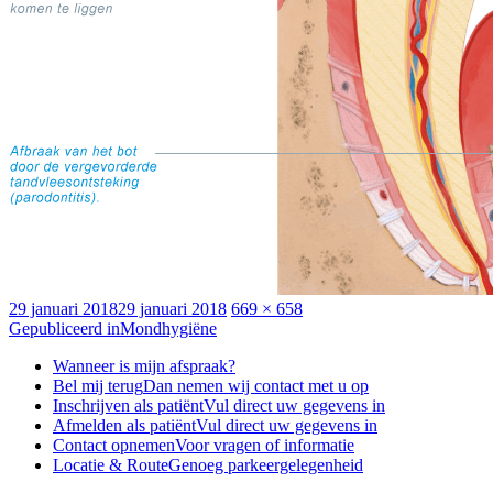
Geplaatst
Volledige
29 januari 2018
29 januari 2018
669 × 658
op
Bericht
grootte
Gepubliceerd in
Mondhygiëne
navigatie
Wanneer is mijn afspraak?
Bel mij terug
Dan nemen wij contact met u op
Inschrijven als patiënt
Vul direct uw gegevens in
Afmelden als patiënt
Vul direct uw gegevens in
Contact opnemen
Voor vragen of informatie
Locatie & Route
Genoeg parkeergelegenheid