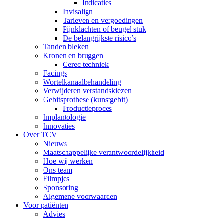
Indicaties
Invisalign
Tarieven en vergoedingen
Pijnklachten of beugel stuk
De belangrijkste risico’s
Tanden bleken
Kronen en bruggen
Cerec techniek
Facings
Wortelkanaalbehandeling
Verwijderen verstandskiezen
Gebitsprothese (kunstgebit)
Productieproces
Implantologie
Innovaties
Over TCV
Nieuws
Maatschappelijke verantwoordelijkheid
Hoe wij werken
Ons team
Filmpjes
Sponsoring
Algemene voorwaarden
Voor patiënten
Advies