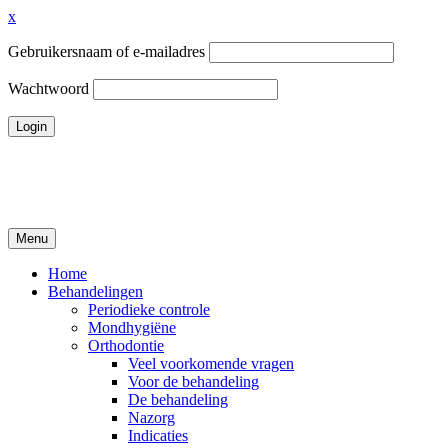
x
Gebruikersnaam of e-mailadres
Wachtwoord
Ga
naar
de
inhoud
Menu
Tandheelkundigcentrum Volendam
Home
Behandelingen
Periodieke controle
Mondhygiëne
Orthodontie
Veel voorkomende vragen
Voor de behandeling
De behandeling
Nazorg
Indicaties