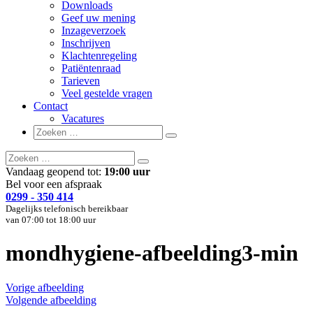
Downloads
Geef uw mening
Inzageverzoek
Inschrijven
Klachtenregeling
Patiëntenraad
Tarieven
Veel gestelde vragen
Contact
Vacatures
Zoeken
Zoeken
naar:
Zoeken
Zoeken
naar:
Vandaag geopend tot:
19:00 uur
Bel voor een afspraak
0299 - 350 414
Dagelijks telefonisch bereikbaar
van 07:00 tot 18:00 uur
mondhygiene-afbeelding3-min
Vorige afbeelding
Volgende afbeelding