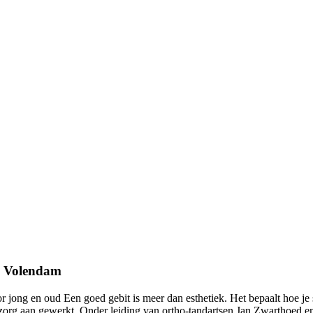
m Volendam
 jong en oud Een goed gebit is meer dan esthetiek. Het bepaalt hoe je s
 zorg aan gewerkt. Onder leiding van ortho-tandartsen Jan Zwarthoed