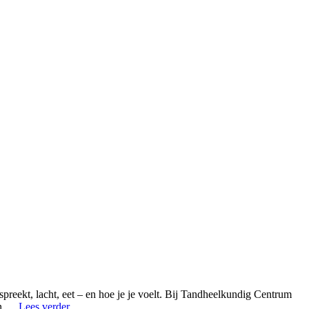
preekt, lacht, eet – en hoe je je voelt. Bij Tandheelkundig Centrum
"mondhygiene-
 en …
Lees verder