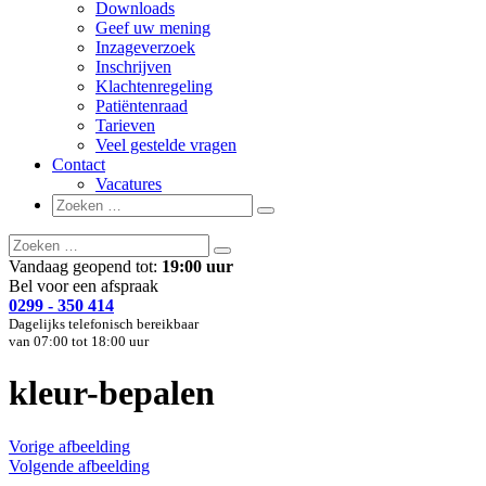
Downloads
Geef uw mening
Inzageverzoek
Inschrijven
Klachtenregeling
Patiëntenraad
Tarieven
Veel gestelde vragen
Contact
Vacatures
Zoeken
Zoeken
naar:
Zoeken
Zoeken
naar:
Vandaag geopend tot:
19:00 uur
Bel voor een afspraak
0299 - 350 414
Dagelijks telefonisch bereikbaar
van 07:00 tot 18:00 uur
kleur-bepalen
Vorige afbeelding
Volgende afbeelding