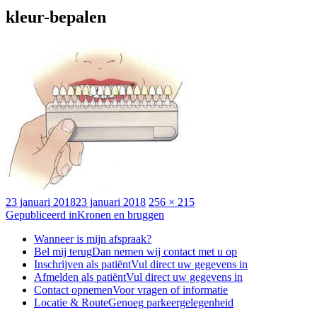
kleur-bepalen
Geplaatst
Volledige
23 januari 2018
23 januari 2018
256 × 215
op
Bericht
grootte
Gepubliceerd in
Kronen en bruggen
navigatie
Wanneer is mijn afspraak?
Bel mij terug
Dan nemen wij contact met u op
Inschrijven als patiënt
Vul direct uw gegevens in
Afmelden als patiënt
Vul direct uw gegevens in
Contact opnemen
Voor vragen of informatie
Locatie & Route
Genoeg parkeergelegenheid