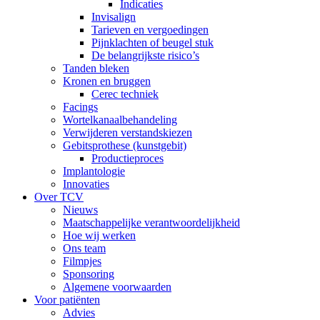
Indicaties
Invisalign
Tarieven en vergoedingen
Pijnklachten of beugel stuk
De belangrijkste risico’s
Tanden bleken
Kronen en bruggen
Cerec techniek
Facings
Wortelkanaalbehandeling
Verwijderen verstandskiezen
Gebitsprothese (kunstgebit)
Productieproces
Implantologie
Innovaties
Over TCV
Nieuws
Maatschappelijke verantwoordelijkheid
Hoe wij werken
Ons team
Filmpjes
Sponsoring
Algemene voorwaarden
Voor patiënten
Advies