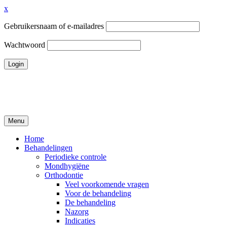
x
Gebruikersnaam of e-mailadres
Wachtwoord
Ga
naar
de
inhoud
Menu
Tandheelkundigcentrum Volendam
Home
Behandelingen
Periodieke controle
Mondhygiëne
Orthodontie
Veel voorkomende vragen
Voor de behandeling
De behandeling
Nazorg
Indicaties