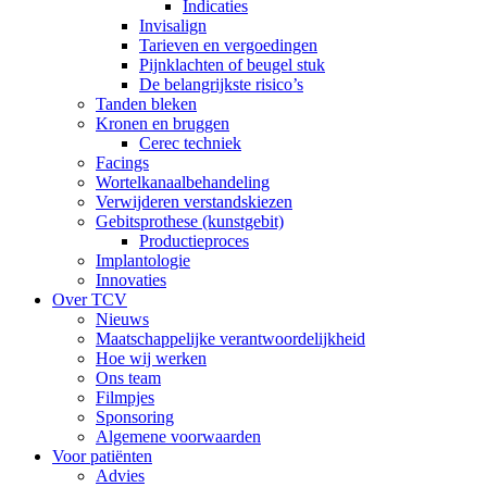
Indicaties
Invisalign
Tarieven en vergoedingen
Pijnklachten of beugel stuk
De belangrijkste risico’s
Tanden bleken
Kronen en bruggen
Cerec techniek
Facings
Wortelkanaalbehandeling
Verwijderen verstandskiezen
Gebitsprothese (kunstgebit)
Productieproces
Implantologie
Innovaties
Over TCV
Nieuws
Maatschappelijke verantwoordelijkheid
Hoe wij werken
Ons team
Filmpjes
Sponsoring
Algemene voorwaarden
Voor patiënten
Advies