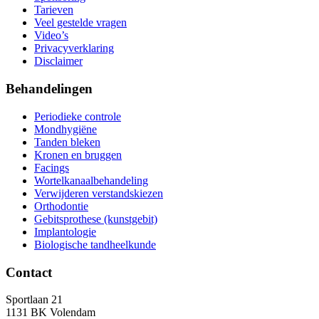
Tarieven
Veel gestelde vragen
Video’s
Privacyverklaring
Disclaimer
Behandelingen
Periodieke controle
Mondhygiëne
Tanden bleken
Kronen en bruggen
Facings
Wortelkanaalbehandeling
Verwijderen verstandskiezen
Orthodontie
Gebitsprothese (kunstgebit)
Implantologie
Biologische tandheelkunde
Contact
Sportlaan 21
1131 BK Volendam