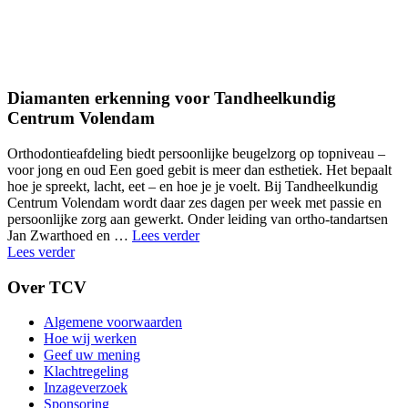
Diamanten erkenning voor Tandheelkundig
Centrum Volendam
Orthodontieafdeling biedt persoonlijke beugelzorg op topniveau –
voor jong en oud Een goed gebit is meer dan esthetiek. Het bepaalt
hoe je spreekt, lacht, eet – en hoe je je voelt. Bij Tandheelkundig
Centrum Volendam wordt daar zes dagen per week met passie en
persoonlijke zorg aan gewerkt. Onder leiding van ortho-tandartsen
"composiet-
Jan Zwarthoed en …
Lees verder
facings-
Lees verder
na"
Over TCV
Algemene voorwaarden
Hoe wij werken
Geef uw mening
Klachtregeling
Inzageverzoek
Sponsoring