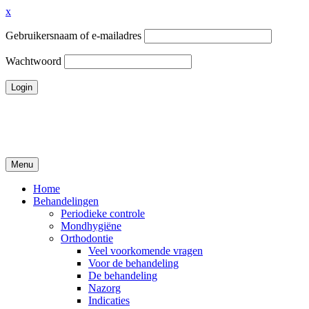
x
Gebruikersnaam of e-mailadres
Wachtwoord
Ga
naar
de
inhoud
Menu
Tandheelkundigcentrum Volendam
Home
Behandelingen
Periodieke controle
Mondhygiëne
Orthodontie
Veel voorkomende vragen
Voor de behandeling
De behandeling
Nazorg
Indicaties