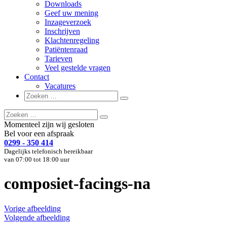
Downloads
Geef uw mening
Inzageverzoek
Inschrijven
Klachtenregeling
Patiëntenraad
Tarieven
Veel gestelde vragen
Contact
Vacatures
Zoeken
Zoeken
naar:
Zoeken
Zoeken
naar:
Momenteel zijn wij gesloten
Bel voor een afspraak
0299 - 350 414
Dagelijks telefonisch bereikbaar
van 07:00 tot 18:00 uur
composiet-facings-na
Vorige afbeelding
Volgende afbeelding