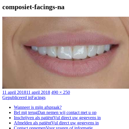
composiet-facings-na
Geplaatst
Volledige
11 april 2018
11 april 2018
490 × 250
op
Bericht
grootte
Gepubliceerd in
Facings
navigatie
Wanneer is mijn afspraak?
Bel mij terug
Dan nemen wij contact met u op
Inschrijven als patiënt
Vul direct uw gegevens in
Afmelden als patiënt
Vul direct uw gegevens in
Contact opnemen
Voor vragen of informatie